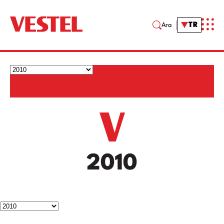
TR
Ara
2010