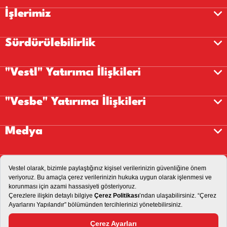
İşlerimiz
Sürdürülebilirlik
"Vestl" Yatırımcı İlişkileri
"Vesbe" Yatırımcı İlişkileri
Medya
Kariyer
İletişim