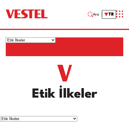
TR
Ara
Etik İlkeler