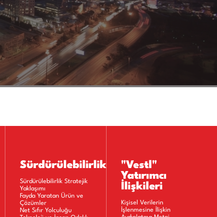
Sürdürülebilirlik
"Vestl"
Yatırımcı
Sürdürülebilirlik Stratejik
İlişkileri
Yaklaşımı
Fayda Yaratan Ürün ve
Kişisel Verilerin
Çözümler
İşlenmesine İlişkin
Net Sıfır Yolculuğu