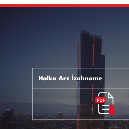
Halka Arz İzahname
fiği
Sermaye Artırımı ve Temettü