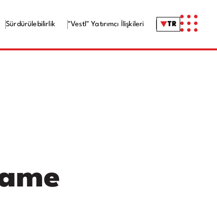
Sürdürülebilirlik
"Vestl" Yatırımcı İlişkileri
TR
name