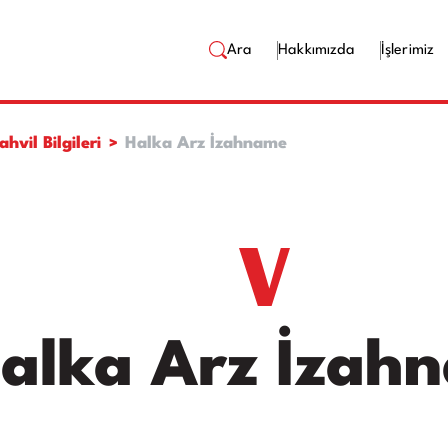
Ara
Hakkımızda
İşlerimiz
ahvil Bilgileri
Halka Arz İzahname
alka Arz İzah