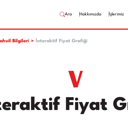
Ara
Hakkımızda
İşlerimiz
ahvil Bilgileri
İnteraktif Fiyat Grafiği
teraktif Fiyat G