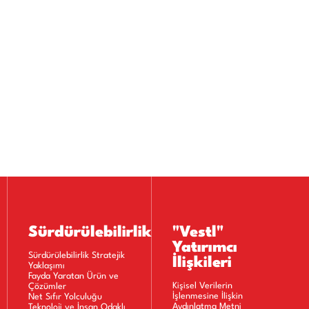
Sürdürülebilirlik
"Vestl"
Yatırımcı
Sürdürülebilirlik Stratejik
İlişkileri
Yaklaşımı
Fayda Yaratan Ürün ve
Kişisel Verilerin
Çözümler
İşlenmesine İlişkin
Net Sıfır Yolculuğu
Aydınlatma Metni
Teknoloji ve İnsan Odaklı