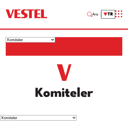
TR
Ara
Komiteler