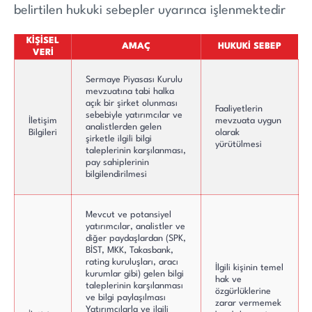
belirtilen hukuki sebepler uyarınca işlenmektedir
KİŞİSEL
AMAÇ
HUKUKİ SEBEP
VERİ
Sermaye Piyasası Kurulu
mevzuatına tabi halka
açık bir şirket olunması
Faaliyetlerin
sebebiyle yatırımcılar ve
İletişim
mevzuata uygun
analistlerden gelen
Bilgileri
olarak
şirketle ilgili bilgi
yürütülmesi
taleplerinin karşılanması,
pay sahiplerinin
bilgilendirilmesi
Mevcut ve potansiyel
yatırımcılar, analistler ve
diğer paydaşlardan (SPK,
BİST, MKK, Takasbank,
rating kuruluşları, aracı
İlgili kişinin temel
kurumlar gibi) gelen bilgi
hak ve
taleplerinin karşılanması
özgürlüklerine
ve bilgi paylaşılması
zarar vermemek
Yatırımcılarla ve ilgili