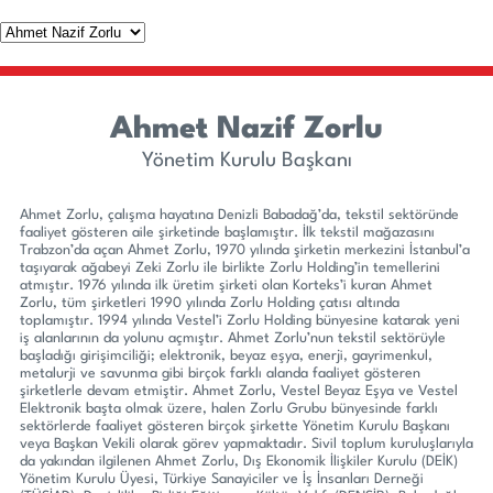
Ahmet Nazif Zorlu
Yönetim Kurulu Başkanı
Ahmet Zorlu, çalışma hayatına Denizli Babadağ’da, tekstil sektöründe
faaliyet gösteren aile şirketinde başlamıştır. İlk tekstil mağazasını
Trabzon’da açan Ahmet Zorlu, 1970 yılında şirketin merkezini İstanbul’a
taşıyarak ağabeyi Zeki Zorlu ile birlikte Zorlu Holding’in temellerini
atmıştır. 1976 yılında ilk üretim şirketi olan Korteks’i kuran Ahmet
Zorlu, tüm şirketleri 1990 yılında Zorlu Holding çatısı altında
toplamıştır. 1994 yılında Vestel’i Zorlu Holding bünyesine katarak yeni
iş alanlarının da yolunu açmıştır. Ahmet Zorlu’nun tekstil sektörüyle
başladığı girişimciliği; elektronik, beyaz eşya, enerji, gayrimenkul,
metalurji ve savunma gibi birçok farklı alanda faaliyet gösteren
şirketlerle devam etmiştir. Ahmet Zorlu, Vestel Beyaz Eşya ve Vestel
Elektronik başta olmak üzere, halen Zorlu Grubu bünyesinde farklı
sektörlerde faaliyet gösteren birçok şirkette Yönetim Kurulu Başkanı
veya Başkan Vekili olarak görev yapmaktadır. Sivil toplum kuruluşlarıyla
da yakından ilgilenen Ahmet Zorlu, Dış Ekonomik İlişkiler Kurulu (DEİK)
Yönetim Kurulu Üyesi, Türkiye Sanayiciler ve İş İnsanları Derneği