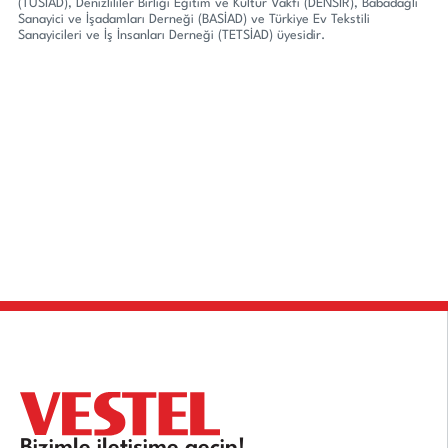
(TÜSİAD), Denizlililer Birliği Eğitim ve Kültür Vakfı (DENSİR), Babadağlı
Sanayici ve İşadamları Derneği (BASİAD) ve Türkiye Ev Tekstili
Sanayicileri ve İş İnsanları Derneği (TETSİAD) üyesidir.