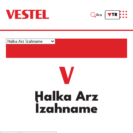
TR
Ara
Halka Arz
İzahname