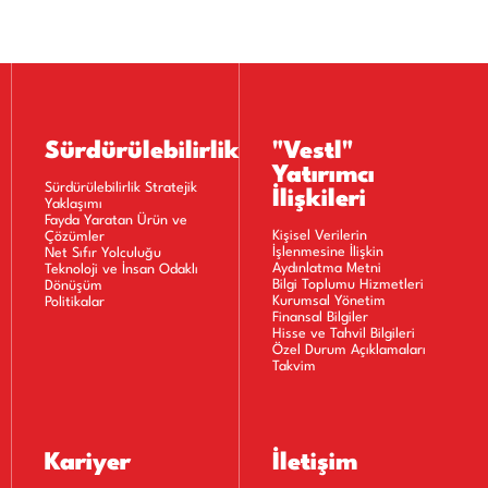
Sürdürülebilirlik
"Vestl"
Yatırımcı
Sürdürülebilirlik Stratejik
İlişkileri
Yaklaşımı
Fayda Yaratan Ürün ve
Kişisel Verilerin
Çözümler
İşlenmesine İlişkin
Net Sıfır Yolculuğu
Aydınlatma Metni
Teknoloji ve İnsan Odaklı
Bilgi Toplumu Hizmetleri
Dönüşüm
Kurumsal Yönetim
Politikalar
Finansal Bilgiler
Hisse ve Tahvil Bilgileri
Özel Durum Açıklamaları
Takvim
Kariyer
İletişim