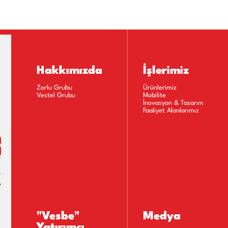
31.03.2022)
31.12.2021)
30.09.2021)
Hakkımızda
İşlerimiz
30.06.2021)
Zorlu Grubu
Ürünlerimiz
Vestel Grubu
Mobilite
31.03.2021)
İnovasyon & Tasarım
Faaliyet Alanlarımız
31.12.2020)
(30.09.2020)
(30.06.2020)
31.03.2020)
"Vesbe"
Medya
31.12.2019)
Yatırımcı