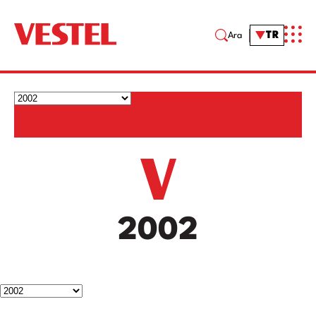
TR
Ara
2002