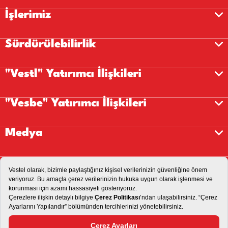
İşlerimiz
Sürdürülebilirlik
"Vestl" Yatırımcı İlişkileri
"Vesbe" Yatırımcı İlişkileri
Medya
Kariyer
İletişim