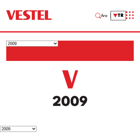
TR
Ara
2009