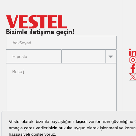
Bizimle iletişime geçin!
Aydınlatma Metni
’ni okudum.
GÖNDER