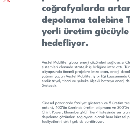
coğrafyalarda artan
depolama talebine T
yerli üretim gücüyl
hedefliyor.
Vestel Mobilite, global enerji çözümleri sağlayıcısı 
sistemleri alanında stratejik iş birliğine imza attı. Tü
altyapısında önemli projelere imza atan, enerji depol
yatırım yapan Vestel Mobilite, iş birliği kapsamında C
endüstriyel, ticari ve şebeke ölçekli batarya enerji d
üretecek.
Küresel pazarlarda faaliyet gösteren ve 5 üretim tes
patent, 400’ün üzerinde üretim ekipmanı ve 300’ün 
Chint Power; BloombergNEF Tier-1 listesinde yer alan 
depolama çözümleri sağlayıcısı olarak hem küresel p
faaliyetlerini aktif şekilde sürdürüyor.