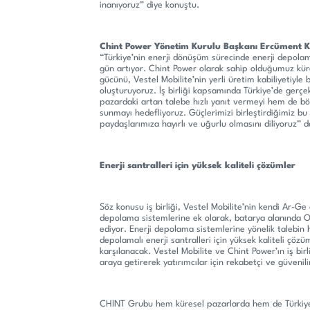
inanıyoruz” diye konuştu.
Chint Power Yönetim Kurulu Başkanı Ercüment 
“Türkiye’nin enerji dönüşüm sürecinde enerji depolam
gün artıyor. Chint Power olarak sahip olduğumuz küres
gücünü, Vestel Mobilite’nin yerli üretim kabiliyetiyle 
oluşturuyoruz. İş birliği kapsamında Türkiye’de gerçe
pazardaki artan talebe hızlı yanıt vermeyi hem de bö
sunmayı hedefliyoruz. Güçlerimizi birleştirdiğimiz bu 
paydaşlarımıza hayırlı ve uğurlu olmasını diliyoruz” d
Enerji santralleri için yüksek kaliteli çözümler
Söz konusu iş birliği, Vestel Mobilite’nin kendi Ar-Ge ç
depolama sistemlerine ek olarak, batarya alanında O
ediyor. Enerji depolama sistemlerine yönelik talebin hı
depolamalı enerji santralleri için yüksek kaliteli çözüm
karşılanacak. Vestel Mobilite ve Chint Power’ın iş birli
araya getirerek yatırımcılar için rekabetçi ve güveni
CHINT Grubu hem küresel pazarlarda hem de Türkiye’d