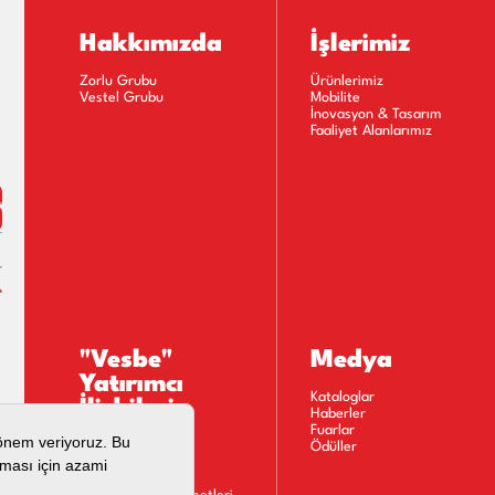
Hakkımızda
İşlerimiz
Zorlu Grubu
Ürünlerimiz
Vestel Grubu
Mobilite
İnovasyon & Tasarım
Faaliyet Alanlarımız
"Vesbe"
Medya
Yatırımcı
Kataloglar
İlişkileri
Haberler
Fuarlar
Kişisel Verilerin
Ödüller
İşlenmesine İlişkin
Aydınlatma Metni