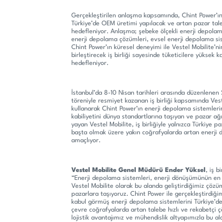
Gerçekleştirilen anlaşma kapsamında, Chint Power’ın
Türkiye’de OEM üretimi yapılacak ve artan pazar tale
hedefleniyor. Anlaşma; şebeke ölçekli enerji depolama
enerji depolama çözümleri, evsel enerji depolama sist
Chint Power’ın küresel deneyimi ile Vestel Mobilite’
birleştirecek iş birliği sayesinde tüketicilere yüksek 
hedefleniyor.
İstanbul’da 8-10 Nisan tarihleri arasında düzenlenen 
töreniyle resmiyet kazanan iş birliği kapsamında Veste
kullanarak Chint Power’ın enerji depolama sistemleri
kabiliyetini dünya standartlarına taşıyan ve pazar ağ
yayan Vestel Mobilite, iş birliğiyle yalnızca Türkiye p
başta olmak üzere yakın coğrafyalarda artan enerji 
amaçlıyor.
Vestel Mobilite Genel Müdürü Ender Yüksel
, iş b
“Enerji depolama sistemleri, enerji dönüşümünün en kr
Vestel Mobilite olarak bu alanda geliştirdiğimiz çözüml
pazarlara taşıyoruz. Chint Power ile gerçekleştirdiğimi
kabul görmüş enerji depolama sistemlerini Türkiye’d
çevre coğrafyalarda artan talebe hızlı ve rekabetçi
lojistik avantajımız ve mühendislik altyapımızla bu 