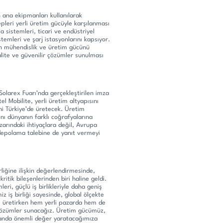
 ana ekipmanları kullanılarak
pleri yerli üretim gücüyle karşılanması
 sistemleri, ticari ve endüstriyel
emleri ve şarj istasyonlarını kapsıyor.
nin mühendislik ve üretim gücünü
kalite ve güvenilir çözümler sunulması
Solarex Fuarı’nda gerçekleştirilen imza
l Mobilite, yerli üretim altyapısını
ni Türkiye’de üretecek. Üretim
ını dünyanın farklı coğrafyalarına
azarındaki ihtiyaçlara değil, Avrupa
depolama talebine de yanıt vermeyi
irliğine ilişkin değerlendirmesinde,
itik bileşenlerinden biri haline geldi.
eri, güçlü iş birlikleriyle daha geniş
z iş birliği sayesinde, global ölçekte
e üretirken hem yerli pazarda hem de
 çözümler sunacağız. Üretim gücümüz,
alanda önemli değer yaratacağımıza