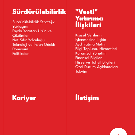
Sürdürülebilirlik
"Vestl"
Yatırımcı
Sürdürülebilirlik Stratejik
İlişkileri
Yaklaşımı
Fayda Yaratan Ürün ve
Kişisel Verilerin
Çözümler
İşlenmesine İlişkin
Net Sıfır Yolculuğu
Aydınlatma Metni
Teknoloji ve İnsan Odaklı
Bilgi Toplumu Hizmetleri
Dönüşüm
Kurumsal Yönetim
Politikalar
Finansal Bilgiler
Hisse ve Tahvil Bilgileri
Özel Durum Açıklamaları
Takvim
Kariyer
İletişim