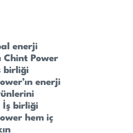
al enerji
ı Chint Power
 birliği
wer’ın enerji
ünlerini
İş birliği
ower hem iç
kın