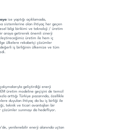
Kaya
ise yaptığı açıklamada,
a sistemlerine olan ihtiyaç her geçen
el bilgi birikimi ve teknoloji / üretim
bir araya getirerek önemli sinerji
kleştireceğimiz üretim ile hem iç
lge ülkelere rekabetçi çözümler
değerli iş birliğinin ülkemize ve tüm
edi.
alışmalarıyla geliştirdiği enerji
EM üretim modeline geçişini de temsil
zla arttığı Türkiye pazarında, özellikle
lere duyulan ihtiyaç da bu iş birliği ile
ği, teknik ve ticari avantajları bir
lir çözümler sunmayı da hedefliyor.
e, yenilenebilir enerji alanında uçtan