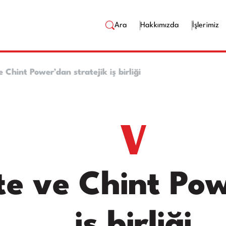
Ara
Hakkımızda
İşlerimiz
e Chint Power’dan stratejik iş birliği
te ve Chint Pow
iş birliği