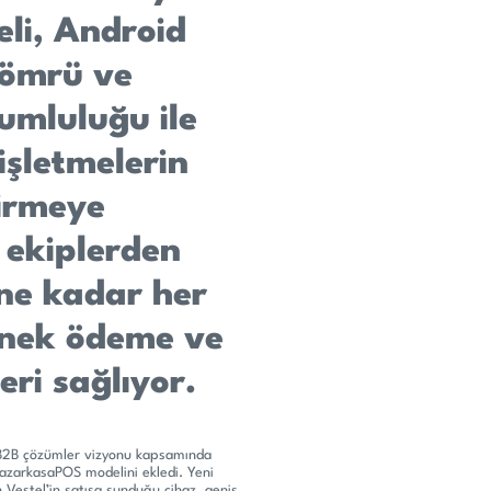
li, Android
l ömrü ve
umluluğu ile
işletmelerin
tirmeye
 ekiplerden
ine kadar her
snek ödeme ve
ri sağlıyor.
n B2B çözümler vizyonu kapsamında
azarkasaPOS modelini ekledi. Yeni
 Vestel’in satışa sunduğu cihaz, geniş