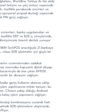
ağlarken, Worldline Türkiye Ar-Ge ekibi
yonel iletişim ve şarj ünitesi sayesinde
, özellikle perakende zincirleri ve
ıca opsiyonel pinpad desteği sayesinde
 PIN girişi sağlıyor.
sistemleri, banka uygulamaları ve
 özellikle ERP ve B2B iş süreçlerinde,
al dönüşümüne önemli destek sunuyor.
BKM TechPOS aracılığıyla 21 bankaya
, cihazı B2B işletmeler için güçlü bir
önetim sistemlerinden sadakat
az üzerinden kapsamlı dijital altyapı
 tasarımıyla da öne çıkan A910SF,
enilir bir deneyim sağlıyor.
kadar geniş kullanım alanına sahip
 işlem yapılmasına imkân tanıyor, bu
rıyor. Cihazın sahip olduğu Android
ha kolay işlem yapmasını sağlıyor.
 teknoloji kombinasyonu sunarak fark
elinde B2B işletmelere ulaştırarak,
fliyor.