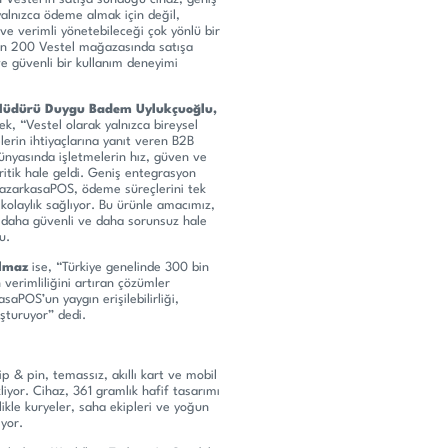
yalnızca ödeme almak için değil,
 ve verimli yönetebileceği çok yönlü bir
 bin 200 Vestel mağazasında satışa
ve güvenli bir kullanım deneyimi
l Müdürü Duygu Badem Uylukçuoğlu,
k, “Vestel olarak yalnızca bireysel
elerin ihtiyaçlarına yanıt veren B2B
dünyasında işletmelerin hız, güven ve
ritik hale geldi. Geniş entegrasyon
 YazarkasaPOS, ödeme süreçlerini tek
kolaylık sağlıyor. Bu ürünle amacımız,
ı, daha güvenli ve daha sorunsuz hale
u.
ılmaz
ise, “Türkiye genelinde 300 bin
 verimliliğini artıran çözümler
saPOS’un yaygın erişilebilirliği,
uşturuyor” dedi.
p & pin, temassız, akıllı kart ve mobil
yor. Cihaz, 361 gramlık hafif tasarımı
kle kuryeler, saha ekipleri ve yoğun
ıyor.