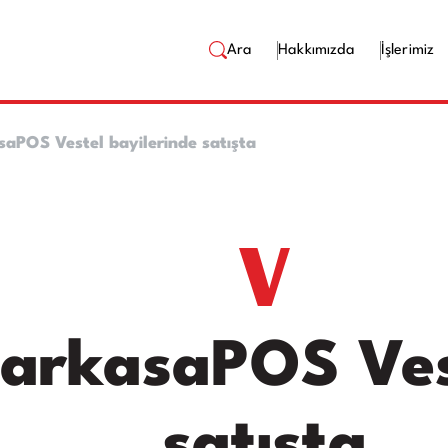
Ara
Hakkımızda
İşlerimiz
aPOS Vestel bayilerinde satışta
arkasaPOS Vest
satışta