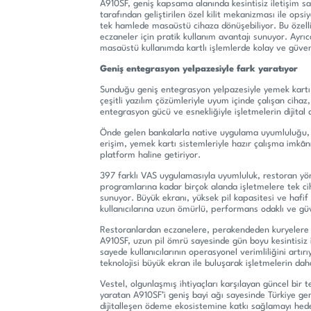
A910SF, geniş kapsama alanında kesintisiz iletişim s
tarafından geliştirilen özel kilit mekanizması ile opsi
tek hamlede masaüstü cihaza dönüşebiliyor. Bu özellik
eczaneler için pratik kullanım avantajı sunuyor. Ayr
masaüstü kullanımda kartlı işlemlerde kolay ve güvenli
Geniş entegrasyon yelpazesiyle fark yaratıyor
Sunduğu geniş entegrasyon yelpazesiyle yemek kartı 
çeşitli yazılım çözümleriyle uyum içinde çalışan cihaz,
entegrasyon gücü ve esnekliğiyle işletmelerin dijit
Önde gelen bankalarla native uygulama uyumluluğu, 
erişim, yemek kartı sistemleriyle hazır çalışma imkânı
platform haline getiriyor.
397 farklı VAS uygulamasıyla uyumluluk, restoran y
programlarına kadar birçok alanda işletmelere tek cih
sunuyor. Büyük ekranı, yüksek pil kapasitesi ve hafif
kullanıcılarına uzun ömürlü, performans odaklı ve güv
Restoranlardan eczanelere, perakendeden kuryelere 
A910SF, uzun pil ömrü sayesinde gün boyu kesintisiz
sayede kullanıcılarının operasyonel verimliliğini artı
teknolojisi büyük ekran ile buluşarak işletmelerin da
Vestel, olgunlaşmış ihtiyaçları karşılayan güncel bir
yaratan A910SF’i geniş bayi ağı sayesinde Türkiye gen
dijitalleşen ödeme ekosistemine katkı sağlamayı hede