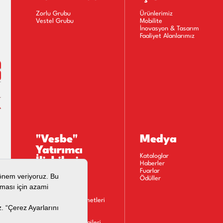
Zorlu Grubu
Ürünlerimiz
Vestel Grubu
Mobilite
İnovasyon & Tasarım
Faaliyet Alanlarımız
"Vesbe"
Medya
Yatırımcı
Kataloglar
İlişkileri
Haberler
Fuarlar
Kişisel Verilerin
Ödüller
İşlenmesine İlişkin
Aydınlatma Metni
Bilgi Toplumu Hizmetleri
Kurumsal Yönetim
Finansal Bilgiler
Hisse ve Tahvil Bilgileri