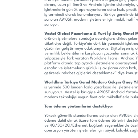
ekranı, uzun pil ömrü ve Android işletim sistemiyle, 
işletmelerin günlük operasyonlarını daha hızlı, pratik
iş terminali olarak konumlanıyor. Türkiye genelinde
sunulan A910SF, modern işletmeler için mobil, hafif 
sunuyor.
Vestel Global Pazarlama & Yurt İçi Satış Gene
ürünün işletmelere sunduğu avantajlara dikkat çekere
tüketiciye değil, Türkiye’nin dört bir yanındaki işletm
çözümler geliştirmeye odaklanıyoruz. Dijitalleşen iş 
verimlilik beklentilerini karşılayan çözümler sunmak k
yelpazesiyle fark yaratan Worldline lisanslı Android
platform altında toplayarak işletmelere operasyonel 
esnafın ve işletmelerin günlük iş akışlarını daha hızl
getirerek rekabet güçlerini desteklemek” diye konuşt
Worldline Türkiye Genel Müdürü Gökşin Öney Y
iş yerinde 500 binden fazla yazarkasa ile işletmelerin
sunuyoruz. Vestel iş birliğiyle A910SF Android Yazarka
modern teknolojiyi uygun fiyatlarla mükelleflerle bul
Tüm ödeme yöntemlerini destekliyor
Yüksek güvenlik standartlarına sahip olan A910SF, chi
ödeme dahil olmak üzere tüm ödeme türlerini destekli
ve 4G/3G/2G/Ethernet bağlantı seçenekleriyle özelli
operasyon yürüten işletmeler için büyük kolaylık sağl