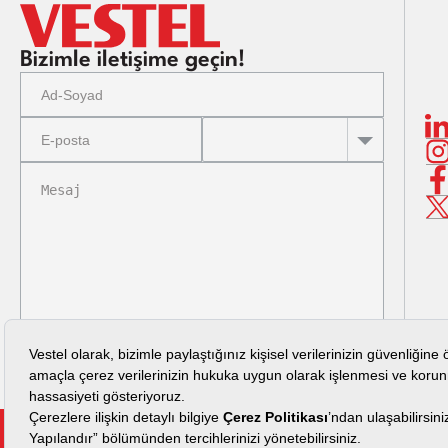
Bizimle iletişime geçin!
Aydınlatma Metni
’ni okudum.
GÖNDER