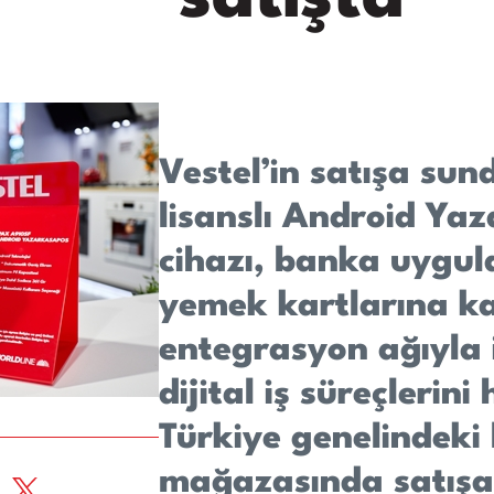
Vestel’in satışa su
lisanslı Android Y
cihazı, banka uygu
yemek kartlarına k
entegrasyon ağıyla 
dijital iş süreçlerini
Türkiye genelindeki
mağazasında satışa