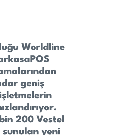
nduğu Worldline
azarkasaPOS
lamalarından
adar geniş
işletmelerin
 hızlandırıyor.
 bin 200 Vestel
 sunulan yeni