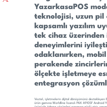
YazarkasaPOS mode
teknolojisi, uzun pi
kapsamlı yazılım uy
tek cihaz üzerinden 
deneyimlerini iyileş
odaklanırken, mobil
perakende zincirler
ölçekte işletmeye e
entegrasyon çözümle
Vestel, işletmelerin dijital dönüşümünü destekleye
ürün gamına Worldline lisanslı PAX A910SF Android Y
ürünüyle ödeme çözümleri pazarına güçlü giriş yapan