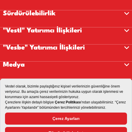
Sürdürülebilirlik
"Vestl" Yatırımcı İlişkileri
"Vesbe" Yatırımcı İlişkileri
Medya
Kariyer
İletişim
Aydınlatma Metni