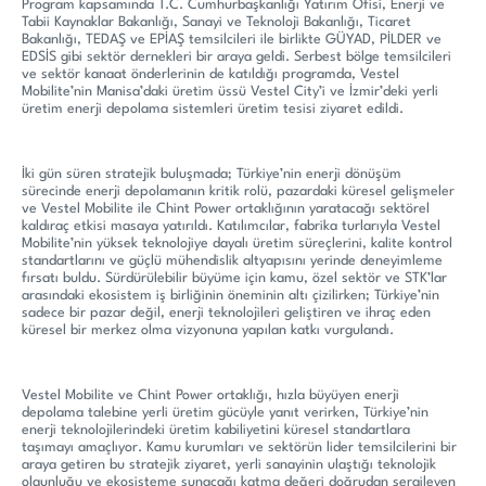
Program kapsamında T.C. Cumhurbaşkanlığı Yatırım Ofisi, Enerji ve
Tabii Kaynaklar Bakanlığı, Sanayi ve Teknoloji Bakanlığı, Ticaret
Bakanlığı, TEDAŞ ve EPİAŞ temsilcileri ile birlikte GÜYAD, PİLDER ve
EDSİS gibi sektör dernekleri bir araya geldi. Serbest bölge temsilcileri
ve sektör kanaat önderlerinin de katıldığı programda, Vestel
Mobilite’nin Manisa’daki üretim üssü Vestel City’i ve İzmir’deki yerli
üretim enerji depolama sistemleri üretim tesisi ziyaret edildi.
İki gün süren stratejik buluşmada; Türkiye’nin enerji dönüşüm
sürecinde enerji depolamanın kritik rolü, pazardaki küresel gelişmeler
ve Vestel Mobilite ile Chint Power ortaklığının yaratacağı sektörel
kaldıraç etkisi masaya yatırıldı. Katılımcılar, fabrika turlarıyla Vestel
Mobilite’nin yüksek teknolojiye dayalı üretim süreçlerini, kalite kontrol
standartlarını ve güçlü mühendislik altyapısını yerinde deneyimleme
fırsatı buldu. Sürdürülebilir büyüme için kamu, özel sektör ve STK’lar
arasındaki ekosistem iş birliğinin öneminin altı çizilirken; Türkiye’nin
sadece bir pazar değil, enerji teknolojileri geliştiren ve ihraç eden
küresel bir merkez olma vizyonuna yapılan katkı vurgulandı.
Vestel Mobilite ve Chint Power ortaklığı, hızla büyüyen enerji
depolama talebine yerli üretim gücüyle yanıt verirken, Türkiye’nin
enerji teknolojilerindeki üretim kabiliyetini küresel standartlara
taşımayı amaçlıyor. Kamu kurumları ve sektörün lider temsilcilerini bir
araya getiren bu stratejik ziyaret, yerli sanayinin ulaştığı teknolojik
olgunluğu ve ekosisteme sunacağı katma değeri doğrudan sergileyen