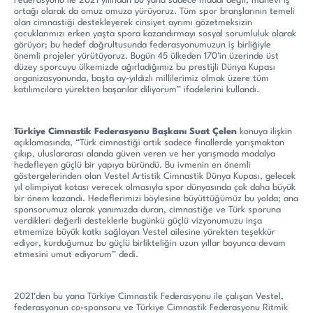
Federasyonu ile 2021 yılından bu yana sadece maddi değil, manevi iş
ortağı olarak da omuz omuza yürüyoruz. Tüm spor branşlarının temeli
olan cimnastiği destekleyerek cinsiyet ayrımı gözetmeksizin
çocuklarımızı erken yaşta spora kazandırmayı sosyal sorumluluk olarak
görüyor; bu hedef doğrultusunda federasyonumuzun iş birliğiyle
önemli projeler yürütüyoruz. Bugün 45 ülkeden 170'in üzerinde üst
düzey sporcuyu ülkemizde ağırladığımız bu prestijli Dünya Kupası
organizasyonunda, başta ay-yıldızlı millilerimiz olmak üzere tüm
katılımcılara yürekten başarılar diliyorum” ifadelerini kullandı.
Türkiye Cimnastik Federasyonu Başkanı Suat Çelen
konuya ilişkin
açıklamasında, “Türk cimnastiği artık sadece finallerde yarışmaktan
çıkıp, uluslararası alanda güven veren ve her yarışmada madalya
hedefleyen güçlü bir yapıya büründü. Bu ivmenin en önemli
göstergelerinden olan Vestel Artistik Cimnastik Dünya Kupası, gelecek
yıl olimpiyat kotası verecek olmasıyla spor dünyasında çok daha büyük
bir önem kazandı. Hedeflerimizi böylesine büyüttüğümüz bu yolda; ana
sponsorumuz olarak yanımızda duran, cimnastiğe ve Türk sporuna
verdikleri değerli desteklerle bugünkü güçlü vizyonumuzu inşa
etmemize büyük katkı sağlayan Vestel ailesine yürekten teşekkür
ediyor, kurduğumuz bu güçlü birlikteliğin uzun yıllar boyunca devam
etmesini umut ediyorum” dedi.
2021’den bu yana Türkiye Cimnastik Federasyonu ile çalışan Vestel,
federasyonun co-sponsoru ve Türkiye Cimnastik Federasyonu Ritmik