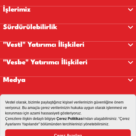
İşlerimiz
Sürdürülebilirlik
"Vestl" Yatırımcı İlişkileri
"Vesbe" Yatırımcı İlişkileri
Medya
Kariyer
İletişim