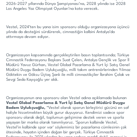
2026-2027 yıllarında Dünya Şampiyonası’na, 2028 yılında ise 2028
Los Angeles Yaz Olimpiyat Oyunları’na kota verecek.
Vestel, 2024’ten bu yana isim sponsoru olduğu organizasyona üçüncü
yılında da desteğini sürdürerek, cimnastiğin kalbini Antalya’da
attırmaya devam ediyor.
Organizasyon kapsamında gerçekleştirilen basın toplantısında; Türkiye
Cimnastik Federasyonu Başkanı Suat Çelen, Antalya Gençlik ve Spor İl
Müdürü Yavuz Gürhan, Vestel Global Pazarlama & Yurt İçi Satış Genel
Müdürü Duygu Badem Uylukçuoğlu, milli takım antrenörlerinden Yılmaz
Göktekin ve Göksu Üçtaş Şanlı ile milli cimnastikçiler İbrahim Çolak ve
Sevgi Seda Kayışoğlu yer aldı.
Organizasyonun ana sponsoru olan Vestel adına açıklamada bulunan
Vestel Global Pazarlama & Yurt İçi Satış Genel Müdürü Duygu
Badem Uylukçuoğlu,
“Vestel olarak sporun birleştirici gücünü en saf
haliyle hissetmekten büyük gurur duyuyoruz. Kendimizi sadece spor
sponsoru olarak değil, toplumun gelişimine destek veren ve sporla
yaşayan bir marka olarak tanımlıyoruz. 'Sporun kalbinde Vestel,
Vestel'in kalbinde spor var' söylemimiz bir pazarlama cümlesinin çok
ötesinde, hayatın içinden doğan bir gerçek. Türkiye Cimnastik