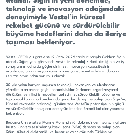
atandı. Sığın’ın yeni dönemde,
teknoloji ve inovasyon odağındaki
deneyimiyle Vestel’in küresel
rekabet gücünü ve sürdürülebilir
büyüme hedeflerini daha da ileriye
taşıması bekleniyor.
Vestel CEO’luğu görevine 19 Ocak 2026 tarihi itibarıyla Gökhan Sığın
atandı. Sığın; yeni görevinde Vestel’in teknoloji şirketi kimliğinin ve iş
sonuçlarının daha da güçlendirilmesi, inovasyon kapasitesinin
artırılması, organizasyon yapısının ve yönetim yetkinliğinin daha da
ileri taşınmasından sorumlu olacak.
30 yıla yakın kariyeri boyunca teknoloji, inovasyon ve uluslararası
yönetim alanlarında çeşitli sorumluluklar üstlenen; organizasyonel
dönüşüm, yenilikçi iş modelleri geliştirme, sürdürülebilir büyüme ve
toplumsal kalkınma konularında geniş bir deneyime sahip olan Sığın’ın,
küresel rekabetin hızlandığı günümüzde Vestel’in potansiyelinin güçlü
ve sürdürülebilir sonuçlara dönüştürülmesine önemli katkılar yapması
bekleniyor.
Boğaziçi Üniversitesi Makine Mühendisliği Bölümü’nden lisans, İngiltere
Bristol Üniversitesi’nden yüksek lisans (MBA) derecesine sahip olan
Sığın, tüketici elektroniği ve beyaz eşya sektöründe Türkiye ve