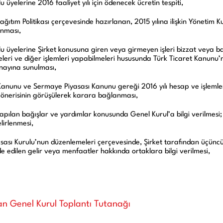
2023
 üyelerine 2016 faaliyet yılı için ödenecek ücretin tespiti,
ağıtım Politikası çerçevesinde hazırlanan, 2015 yılına ilişkin Yönetim K
nması,
u üyelerine Şirket konusuna giren veya girmeyen işleri bizzat veya ba
eleri ve diğer işlemleri yapabilmeleri hususunda Türk Ticaret Kanunu
onayına sunulması,
Kanunu ve Sermaye Piyasası Kanunu gereği 2016 yılı hesap ve işlemler
ili önerisinin görüşülerek karara bağlanması,
yapılan bağışlar ve yardımlar konusunda Genel Kurul’a bilgi verilmesi; 
elirlenmesi,
ası Kurulu’nun düzenlemeleri çerçevesinde, Şirket tarafından üçüncü kiş
e edilen gelir veya menfaatler hakkında ortaklara bilgi verilmesi,
n Genel Kurul Toplantı Tutanağı