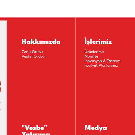
 Bulunanlar Listesi
 Kurul Bilgilendirme Dokümanı
letname Örneği
Hakkımızda
İşlerimiz
Zorlu Grubu
Ürünlerimiz
Vestel Grubu
Mobilite
İnovasyon & Tasarım
Faaliyet Alanlarımız
"Vesbe"
Medya
Yatırımcı