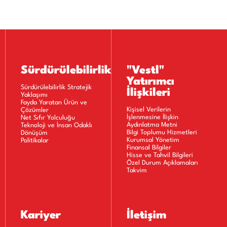
Sürdürülebilirlik
"Vestl"
Yatırımcı
Sürdürülebilirlik Stratejik
İlişkileri
Yaklaşımı
Fayda Yaratan Ürün ve
Kişisel Verilerin
Çözümler
İşlenmesine İlişkin
Net Sıfır Yolculuğu
Aydınlatma Metni
Teknoloji ve İnsan Odaklı
Bilgi Toplumu Hizmetleri
Dönüşüm
Kurumsal Yönetim
Politikalar
Finansal Bilgiler
Hisse ve Tahvil Bilgileri
Özel Durum Açıklamaları
Takvim
Kariyer
İletişim