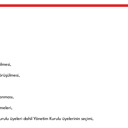
lmesi,
örüşülmesi,
lanması,
lmeleri,
rulu üyeleri dahil Yönetim Kurulu üyelerinin seçimi,