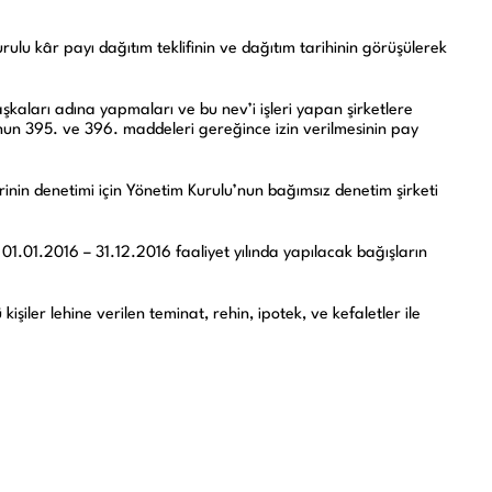
2022
2021
urulu kâr payı dağıtım teklifinin ve dağıtım tarihinin görüşülerek
şkaları adına yapmaları ve bu nev’i işleri yapan şirketlere
’nun 395. ve 396. maddeleri gereğince izin verilmesinin pay
inin denetimi için Yönetim Kurulu’nun bağımsız denetim şirketi
01.01.2016 – 31.12.2016 faaliyet yılında yapılacak bağışların
iler lehine verilen teminat, rehin, ipotek, ve kefaletler ile