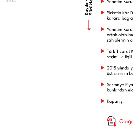
K
a
y
d
ı
r
v
e
y
a
S
ü
r
ü
k
l
2025
2024
e
Yönetim Kurulu
Şirketin Kâr D
karara bağla
Yönetim Kurul
ortak olabilm
sahiplerinin 
Türk Ticaret 
seçimi ile ilg
2015 yılında 
üst sınırının b
Sermaye Piyas
bunlardan eld
Kapanış.
Olağa