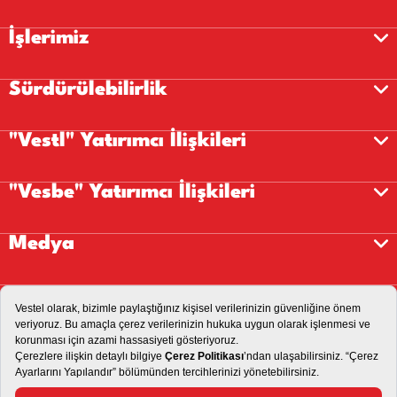
İşlerimiz
Sürdürülebilirlik
"Vestl" Yatırımcı İlişkileri
"Vesbe" Yatırımcı İlişkileri
Medya
Kariyer
İletişim