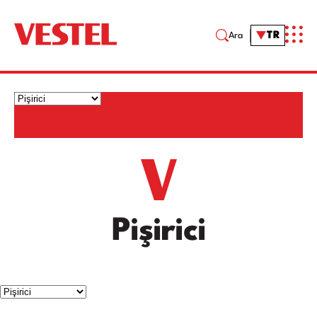
TR
Ara
Pişirici