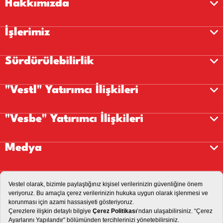
Hakkımızda
İşlerimiz
Sürdürülebilirlik
"Vestl" Yatırımcı İlişkileri
"Vesbe" Yatırımcı İlişkileri
Medya
Kariyer
İletişim