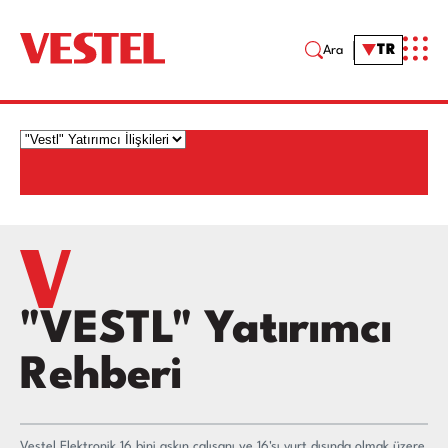
TR
Ara
"VESTL" Yatırımcı
Rehberi
Vestel Elektronik 16 bini aşkın çalışanı ve 16'sı yurt dışında olmak üzere