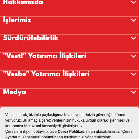
Hakkımızda
İşlerimiz
Sürdürülebilirlik
"Vestl" Yatırımcı İlişkileri
"Vesbe" Yatırımcı İlişkileri
Medya
Kariyer
İletişim