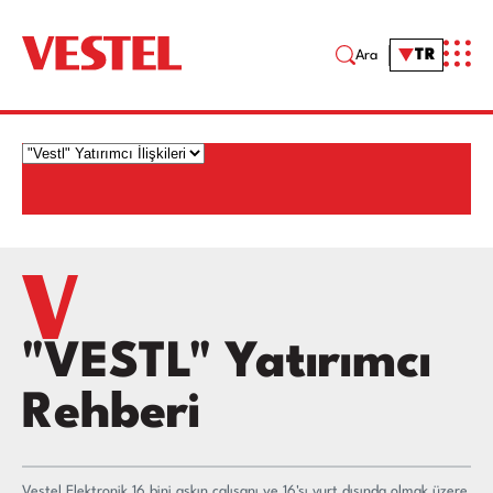
TR
Ara
"VESTL" Yatırımcı
Rehberi
Vestel Elektronik 16 bini aşkın çalışanı ve 16'sı yurt dışında olmak üzere